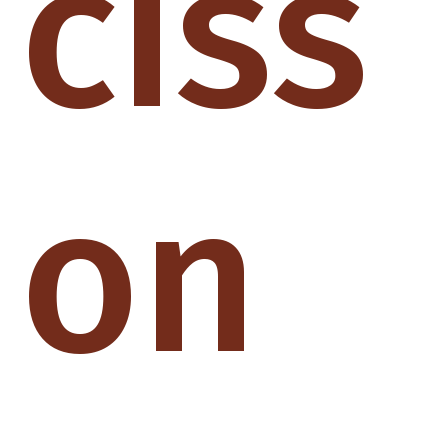
ciss
on