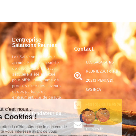
L'entreprise
Salaisons Réunies
Contact
Les Salaisons réunies a
LES SALAISONS
accumulé plus d’un siècle
de savoir-faire. Un travail
REUNIE Z.A. Folelli
séculaire a été effectué
pour offrir une gamme de
20213 PENTA Dl
produits riche des saveurs
CASINCA
et des parfums qui
embaument l’île de beauté.
+33 (0)4 95 36 95 26
Membre fondateur du
Cunsorziu
contact@salaisons-
reunies.fr