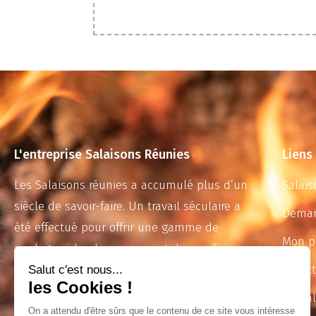
L'entreprise Salaisons Réunies
Liens
Les Salaisons réunies a accumulé plus d’un
Salais
siècle de savoir-faire. Un travail séculaire a
Deman
été effectué pour offrir une gamme de
Mon p
produits riche des saveurs et des parfums
qui embaument l’île de beauté.
Recet
Actual
Membre fondateur du Cunsorziu