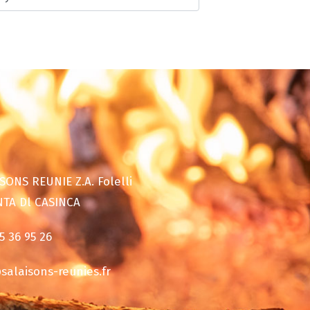
SONS REUNIE Z.A. Folelli
NTA Dl CASINCA
5 36 95 26
alaisons-reunies.fr