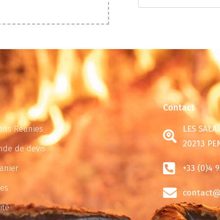
Contact
ons Réunies
LES SALAI
20213 PE
de de devis
anier
+33 (0)4 9
tes
contact@s
ité